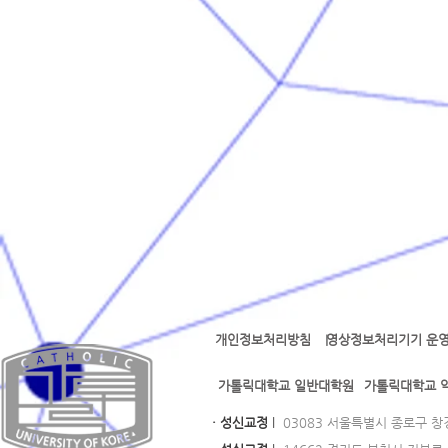
개인정보처리방침
영상정보처리기기 운영
l l
가톨릭대학교 일반대학원
가톨릭대학교 
· 성신교정
l
03083 서울특별시 종로구 창경궁로