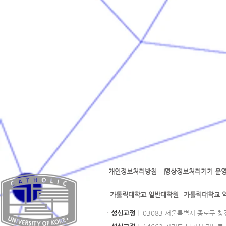
개인정보처리방침
영상정보처리기기 운영
l l
가톨릭대학교 일반대학원
가톨릭대학교 
· 성신교정
l
03083 서울특별시 종로구 창경궁로