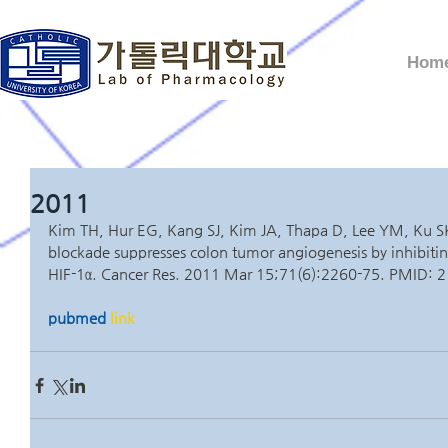
Hom
2011
Kim TH, Hur EG, Kang SJ, Kim JA, Thapa D, Lee YM, Ku 
blockade suppresses colon tumor angiogenesis by inhibitin
HIF-1α. Cancer Res. 2011 Mar 15;71(6):2260-75. PMID:
pubmed
 link