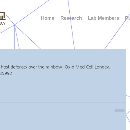
Home
Research
Lab Members
Pu
 host defense: over the rainbow. Oxid Med Cell Longev. 
285992