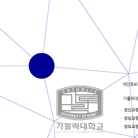
개인정보
가톨릭대
· 성신교
· 성심교
· 성의교