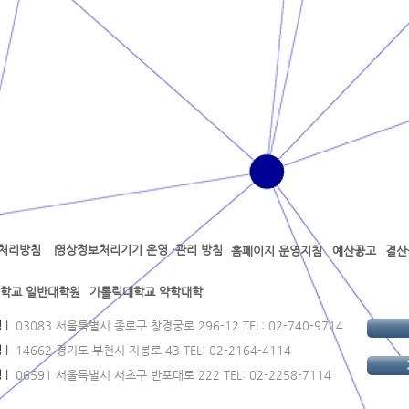
처리방침
영상정보처리기기 운영 ·관리 방침
l l l l
홈페이지 운영지침
예산공고
결산
학교 일반대학원
가톨릭대학교 약학대학
정
l
03083 서울특별시 종로구 창경궁로 296-12 TEL: 02-740-9714
정
l
14662 경기도 부천시 지봉로 43 TEL: 02-2164-4114
정
l
06591 서울특별시 서초구 반포대로 222 TEL: 02-2258-7114