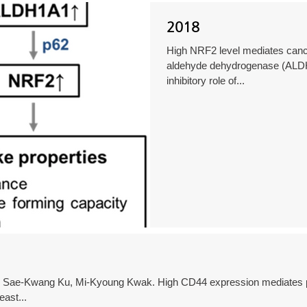
2018
High NRF2 level mediates cancer
aldehyde dehydrogenase (ALDH)
inhibitory role of...
, Sae-Kwang Ku, Mi-Kyoung Kwak. High CD44 expression mediates 
ast...