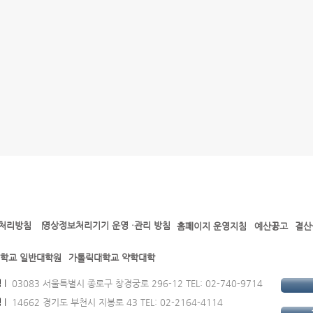
처리방침
영상정보처리기기 운영 ·관리 방침
l l l l
홈페이지 운영지침
예산공고
결산
학교 일반대학원
가톨릭대학교 약학대학
정
l
03083 서울특별시 종로구 창경궁로 296-12 TEL: 02-740-9714
정
l
14662 경기도 부천시 지봉로 43 TEL: 02-2164-4114