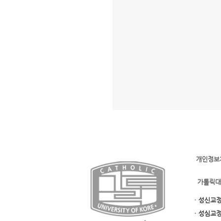
개인정보
가톨릭대
· 성신교
· 성심교