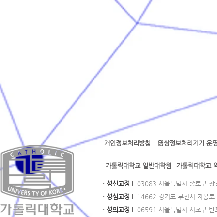
개인정보처리방침
영상정보처리기기 운영
l l
가톨릭대학교 일반대학원
가톨릭대학교 
· 성신교정
l
03083 서울특별시 종로구 창경궁로
· 성심교정
l
14662 경기도 부천시 지봉로 43
· 성의교정
l
06591 서울특별시 서초구 반포대로