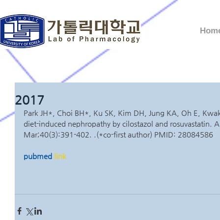
Hom
2017
Park JH*, Choi BH*, Ku SK, Kim DH, Jung KA, Oh E, Kwak 
diet-induced nephropathy by cilostazol and rosuvastatin. 
Mar;40(3):391-402. .(*co-first author) PMID: 28084586
pubmed
 link